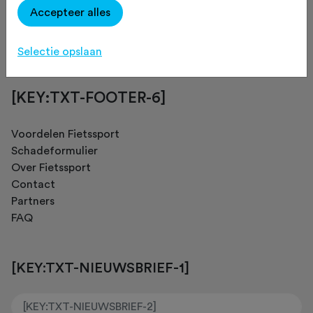
Accepteer alles
[KEY:TXT-FOOTER-4]
Selectie opslaan
[KEY:TXT-FOOTER-6]
Voordelen Fietssport
Schadeformulier
Over Fietssport
Contact
Partners
FAQ
[KEY:TXT-NIEUWSBRIEF-1]