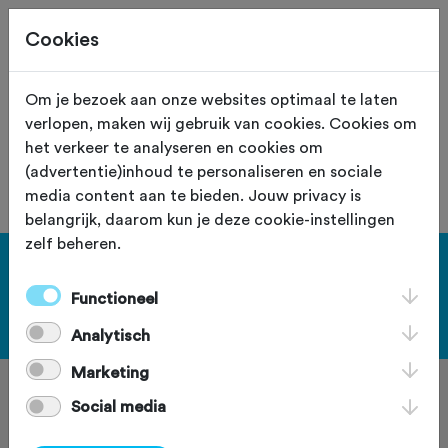
Cookies
Site staat in teststand
XS
Om je bezoek aan onze websites optimaal te laten
verlopen, maken wij gebruik van cookies. Cookies om
De vereniging met nummer "106050"
het verkeer te analyseren en cookies om
is niet gevonden.
(advertentie)inhoud te personaliseren en sociale
media content aan te bieden. Jouw privacy is
belangrijk, daarom kun je deze cookie-instellingen
zelf beheren.
[KEY:TXT-FOOTER-1]
Functioneel
[KEY:TXT-FOOTER-2]
Analytisch
Marketing
Social media
[KEY:TXT-FOOTER-3]