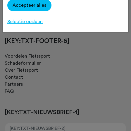
Accepteer alles
[KEY:TXT-FOOTER-4]
Selectie opslaan
[KEY:TXT-FOOTER-6]
Voordelen Fietssport
Schadeformulier
Over Fietssport
Contact
Partners
FAQ
[KEY:TXT-NIEUWSBRIEF-1]