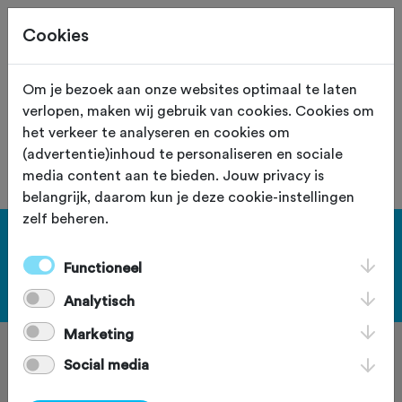
Cookies
Site staat in teststand
XS
Om je bezoek aan onze websites optimaal te laten
verlopen, maken wij gebruik van cookies. Cookies om
De vereniging met nummer "106050"
het verkeer te analyseren en cookies om
is niet gevonden.
(advertentie)inhoud te personaliseren en sociale
media content aan te bieden. Jouw privacy is
belangrijk, daarom kun je deze cookie-instellingen
zelf beheren.
[KEY:TXT-FOOTER-1]
Functioneel
[KEY:TXT-FOOTER-2]
Analytisch
Marketing
Social media
[KEY:TXT-FOOTER-3]