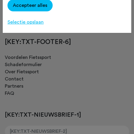
Accepteer alles
[KEY:TXT-FOOTER-4]
Selectie opslaan
[KEY:TXT-FOOTER-6]
Voordelen Fietssport
Schadeformulier
Over Fietssport
Contact
Partners
FAQ
[KEY:TXT-NIEUWSBRIEF-1]