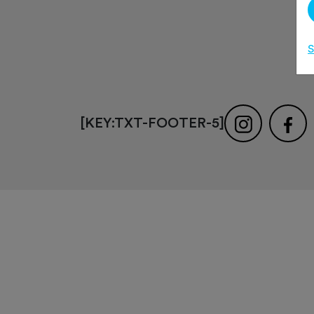
S
[KEY:TXT-FOOTER-5]