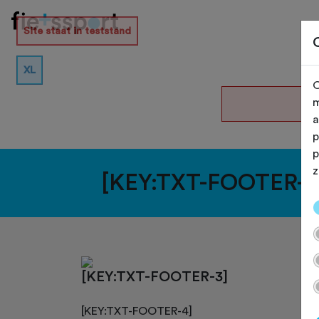
Site staat in teststand
XL
O
De
m
a
p
p
z
[KEY:TXT-FOOTER-1
[KEY:TXT-FOOTER-3]
[KEY:TXT-FOOTER-4]