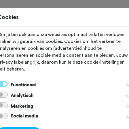
Home
Cookies
m je bezoek aan onze websites optimaal te laten verlopen,
 vereniging met nummer "106050" is niet gevond
aken wij gebruik van cookies. Cookies om het verkeer te
nalyseren en cookies om (advertentie)inhoud te
ersonaliseren en sociale media content aan te bieden. Jouw
rivacy is belangrijk, daarom kun je deze cookie-instellingen
elf beheren.
]
[KEY:TXT-FOOTER-2]
Functioneel
Analytisch
[KEY:TXT-FOOTER-6]
[
Marketing
Social media
Voordelen Fietssport
Schadeformulier