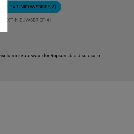
[KEY:TXT-NIEUWSBRIEF-3]
EY:TXT-NIEUWSBRIEF-4]
isclaimer
Voorwaarden
Repsonsible disclosure