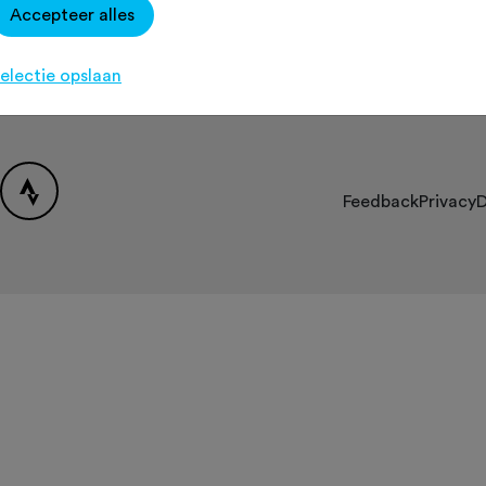
Accepteer alles
Over Fietssport
Contact
[K
Partners
electie opslaan
FAQ
Feedback
Privacy
D