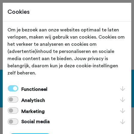
Cookies
Site staat in teststand
XS
Om je bezoek aan onze websites optimaal te laten
verlopen, maken wij gebruik van cookies. Cookies om
De vereniging met nummer "106050"
het verkeer te analyseren en cookies om
is niet gevonden.
(advertentie)inhoud te personaliseren en sociale
media content aan te bieden. Jouw privacy is
belangrijk, daarom kun je deze cookie-instellingen
zelf beheren.
[KEY:TXT-FOOTER-1]
Functioneel
[KEY:TXT-FOOTER-2]
Analytisch
Marketing
Social media
[KEY:TXT-FOOTER-3]