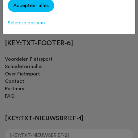
Accepteer alles
[KEY:TXT-FOOTER-4]
Selectie opslaan
[KEY:TXT-FOOTER-6]
Voordelen Fietssport
Schadeformulier
Over Fietssport
Contact
Partners
FAQ
[KEY:TXT-NIEUWSBRIEF-1]