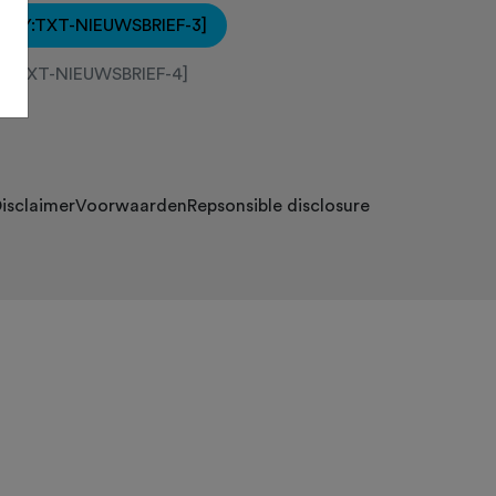
[KEY:TXT-NIEUWSBRIEF-3]
EY:TXT-NIEUWSBRIEF-4]
isclaimer
Voorwaarden
Repsonsible disclosure