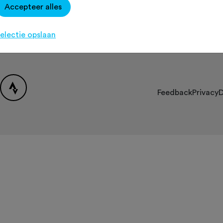
Accepteer alles
Over Fietssport
Contact
[K
Partners
electie opslaan
FAQ
Feedback
Privacy
D