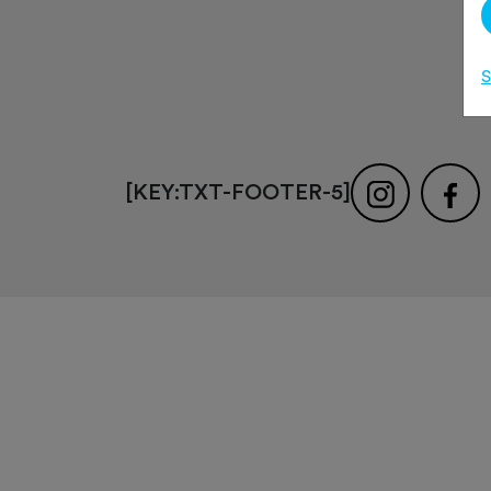
S
[KEY:TXT-FOOTER-5]