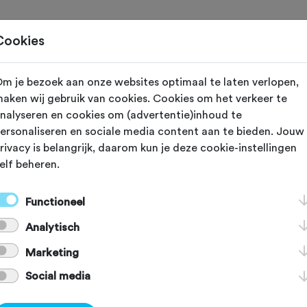
Home
Cookies
m je bezoek aan onze websites optimaal te laten verlopen,
 vereniging met nummer "106050" is niet gevond
aken wij gebruik van cookies. Cookies om het verkeer te
nalyseren en cookies om (advertentie)inhoud te
ersonaliseren en sociale media content aan te bieden. Jouw
rivacy is belangrijk, daarom kun je deze cookie-instellingen
elf beheren.
]
[KEY:TXT-FOOTER-2]
Functioneel
Analytisch
[KEY:TXT-FOOTER-6]
[
Marketing
Social media
Voordelen Fietssport
Schadeformulier