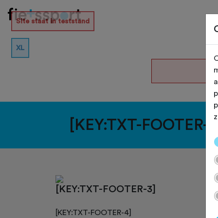
Site staat in teststand
XL
O
De
m
a
p
p
z
[KEY:TXT-FOOTER-1
[KEY:TXT-FOOTER-3]
[KEY:TXT-FOOTER-4]