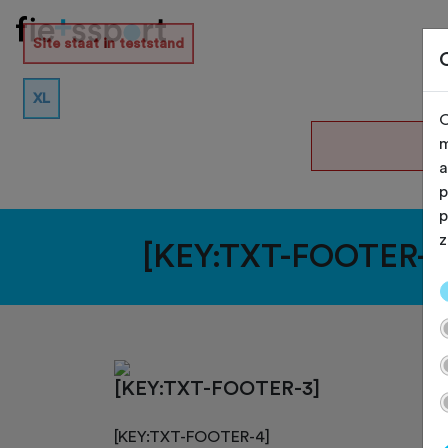
Site staat in teststand
XL
O
De
m
a
p
p
z
[KEY:TXT-FOOTER-1
[KEY:TXT-FOOTER-3]
[KEY:TXT-FOOTER-4]