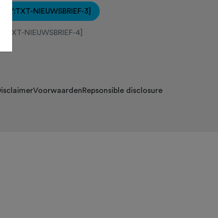
[KEY:TXT-NIEUWSBRIEF-3]
EY:TXT-NIEUWSBRIEF-4]
isclaimer
Voorwaarden
Repsonsible disclosure