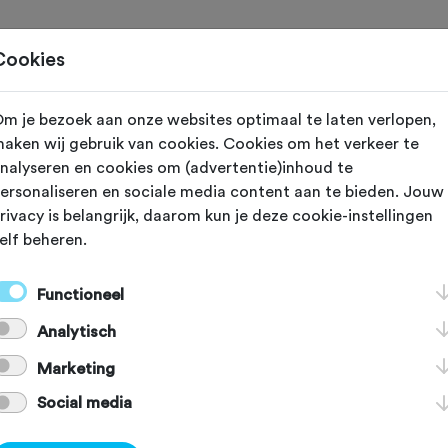
Home
Cookies
m je bezoek aan onze websites optimaal te laten verlopen,
 vereniging met nummer "106050" is niet gevond
aken wij gebruik van cookies. Cookies om het verkeer te
nalyseren en cookies om (advertentie)inhoud te
ersonaliseren en sociale media content aan te bieden. Jouw
rivacy is belangrijk, daarom kun je deze cookie-instellingen
elf beheren.
]
[KEY:TXT-FOOTER-2]
Functioneel
Analytisch
[KEY:TXT-FOOTER-6]
[
Marketing
Social media
Voordelen Fietssport
Schadeformulier