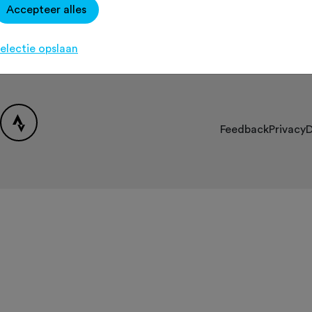
Accepteer alles
Over Fietssport
Contact
[K
Partners
electie opslaan
FAQ
Feedback
Privacy
D