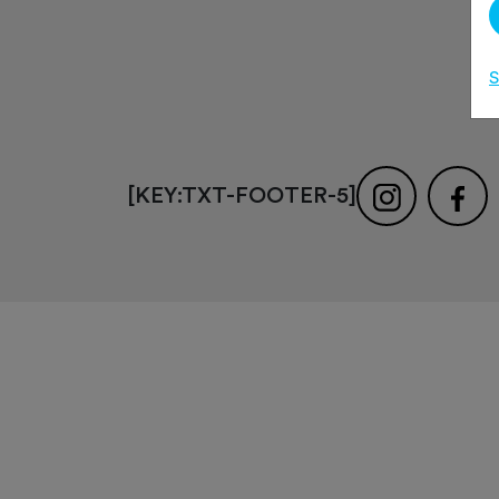
S
[KEY:TXT-FOOTER-5]