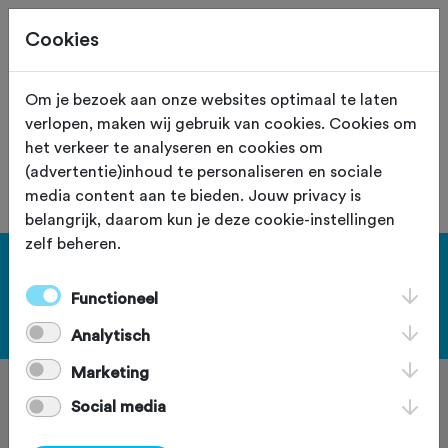
Cookies
Site staat in teststand
XS
Om je bezoek aan onze websites optimaal te laten
verlopen, maken wij gebruik van cookies. Cookies om
De vereniging met nummer "103006"
het verkeer te analyseren en cookies om
is niet gevonden.
(advertentie)inhoud te personaliseren en sociale
media content aan te bieden. Jouw privacy is
belangrijk, daarom kun je deze cookie-instellingen
zelf beheren.
[KEY:TXT-FOOTER-1]
Functioneel
[KEY:TXT-FOOTER-2]
Analytisch
Marketing
Social media
[KEY:TXT-FOOTER-3]