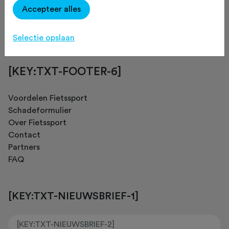
Accepteer alles
[KEY:TXT-FOOTER-4]
Selectie opslaan
[KEY:TXT-FOOTER-6]
Voordelen Fietssport
Schadeformulier
Over Fietssport
Contact
Partners
FAQ
[KEY:TXT-NIEUWSBRIEF-1]