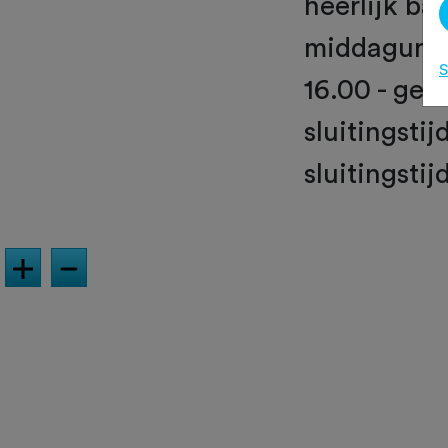
heerlijk bak
middaguren 
S
16.00 - gee
sluitingstij
sluitingstij