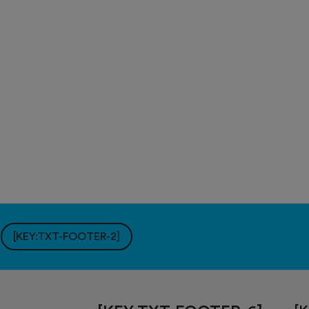
]
[KEY:TXT-FOOTER-2]