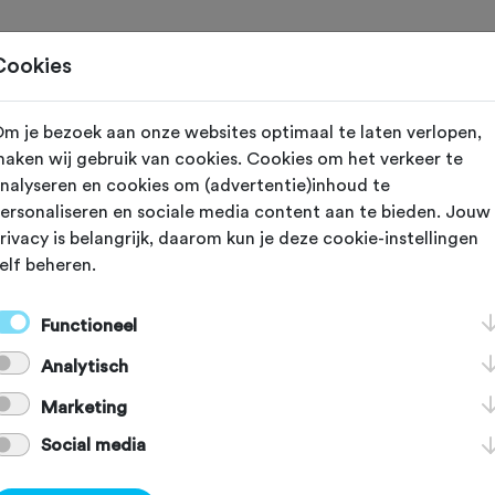
Home
Cookies
m je bezoek aan onze websites optimaal te laten verlopen,
N
Oudenaarde
aken wij gebruik van cookies. Cookies om het verkeer te
nalyseren en cookies om (advertentie)inhoud te
 Koppenberg
ersonaliseren en sociale media content aan te bieden. Jouw
rivacy is belangrijk, daarom kun je deze cookie-instellingen
elf beheren.
ppenberg' is een prachtig koerscaf
Functioneel
 De Koppenberg! Bij binnenkomst van
Analytisch
ect de koers in. Als koersliefhebber 
Marketing
Social media
van harte welkom om te genieten va