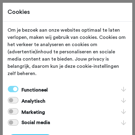
Cookies
Site staat in teststand
XS
Om je bezoek aan onze websites optimaal te laten
verlopen, maken wij gebruik van cookies. Cookies om
ETEN EN DRINKEN
Doornenburg
het verkeer te analyseren en cookies om
(advertentie)inhoud te personaliseren en sociale
Rijnzicht
media content aan te bieden. Jouw privacy is
belangrijk, daarom kun je deze cookie-instellingen
zelf beheren.
Gelegen tussen het historische kasteel
“Doornenburg” en “Fort Pannerden”,
Functioneel
ligt op de splitsing van de Rijn en Waal,
Analytisch
restaurant Rijnzicht. Sinds december
Marketing
2018 in het bezit van 1 michelinster.
Social media
Met grote liefde, kennis en