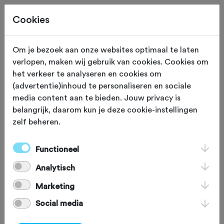
Cookies
Site staat in teststand
XS
Om je bezoek aan onze websites optimaal te laten
verlopen, maken wij gebruik van cookies. Cookies om
ETEN EN DRINKEN
Geraardsbergen
het verkeer te analyseren en cookies om
(advertentie)inhoud te personaliseren en sociale
Bar Gidon
media content aan te bieden. Jouw privacy is
belangrijk, daarom kun je deze cookie-instellingen
zelf beheren.
Zin in een Kwaremont? Bij 'Bar Gidon'
kan je tijdens jouw ride terecht voor
Functioneel
een frisse Kwaremont. Uiteraard staat
Analytisch
de koffie ook klaar. URL: Bezoek ons op
Marketing
facebook, Bar Gidon TEL: +32 477 59
Social media
16 02