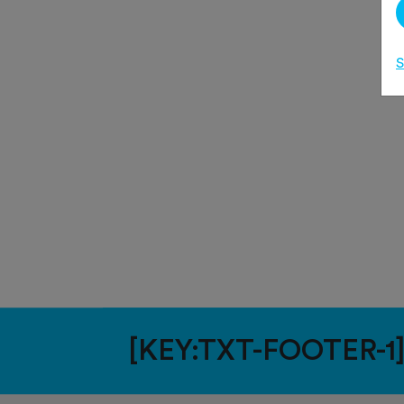
S
[KEY:TXT-FOOTER-1