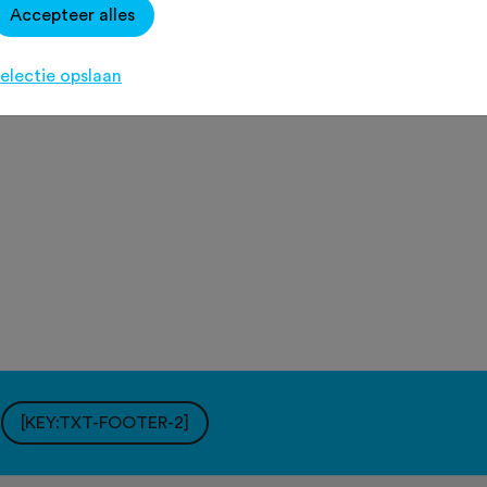
Accepteer alles
electie opslaan
]
[KEY:TXT-FOOTER-2]