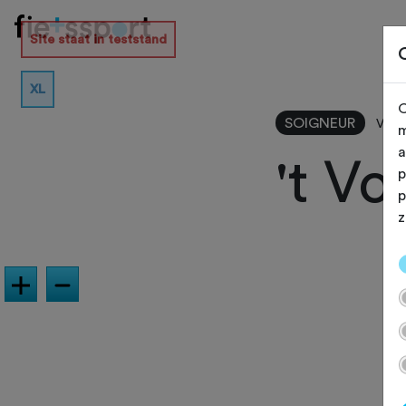
Site staat in teststand
XL
O
SOIGNEUR
Vilv
m
a
't Vo
p
p
z