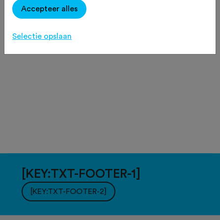
Accepteer alles
Selectie opslaan
[KEY:TXT-FOOTER-1]
[KEY:TXT-FOOTER-2]