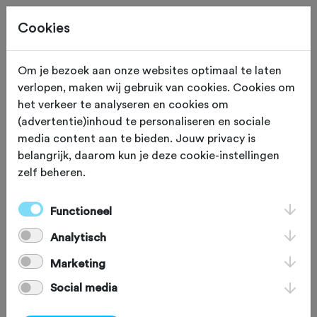
Cookies
Site staat in teststand
XS
Om je bezoek aan onze websites optimaal te laten
verlopen, maken wij gebruik van cookies. Cookies om
EXPO
Ede
het verkeer te analyseren en cookies om
(advertentie)inhoud te personaliseren en sociale
De Fietser
media content aan te bieden. Jouw privacy is
belangrijk, daarom kun je deze cookie-instellingen
zelf beheren.
De Fietser bevindt zich in de westhal
van de voormalige ENKA-fabriek in
Functioneel
Ede. Vroeger de grootste fabriekshal
Analytisch
van Nederland, waar duizenden
Marketing
medewerkers lange dagen maakten
Social media
om kunstzijde te produceren.