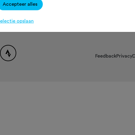
Accepteer alles
Over Fietssport
Contact
[K
Partners
electie opslaan
FAQ
Feedback
Privacy
D