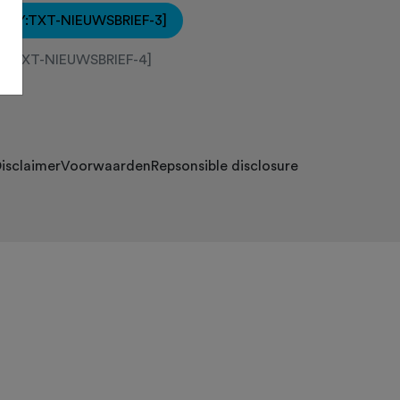
[KEY:TXT-NIEUWSBRIEF-3]
EY:TXT-NIEUWSBRIEF-4]
isclaimer
Voorwaarden
Repsonsible disclosure