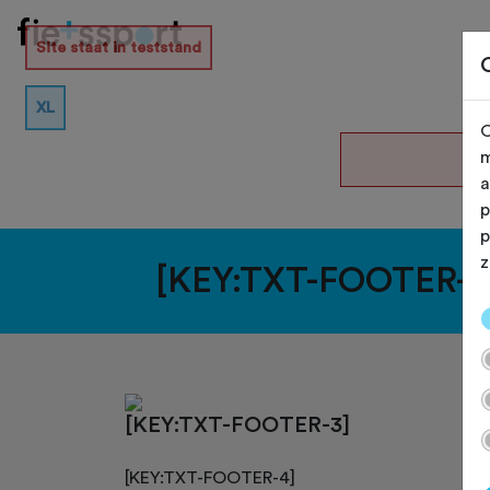
Site staat in teststand
XL
O
De
m
a
p
p
z
[KEY:TXT-FOOTER-1
[KEY:TXT-FOOTER-3]
[KEY:TXT-FOOTER-4]