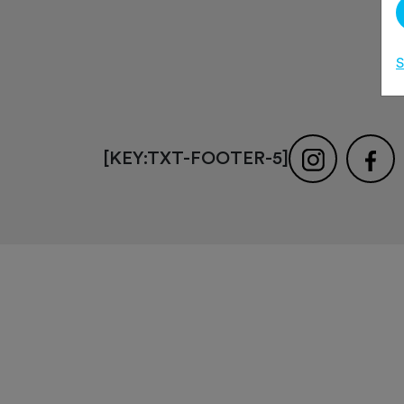
S
[KEY:TXT-FOOTER-5]