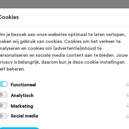
Home
Cookies
m je bezoek aan onze websites optimaal te laten verlopen,
 vereniging met nummer "107002" is niet gevond
aken wij gebruik van cookies. Cookies om het verkeer te
nalyseren en cookies om (advertentie)inhoud te
ersonaliseren en sociale media content aan te bieden. Jouw
rivacy is belangrijk, daarom kun je deze cookie-instellingen
elf beheren.
]
[KEY:TXT-FOOTER-2]
Functioneel
Analytisch
[KEY:TXT-FOOTER-6]
[
Marketing
Social media
Voordelen Fietssport
Schadeformulier