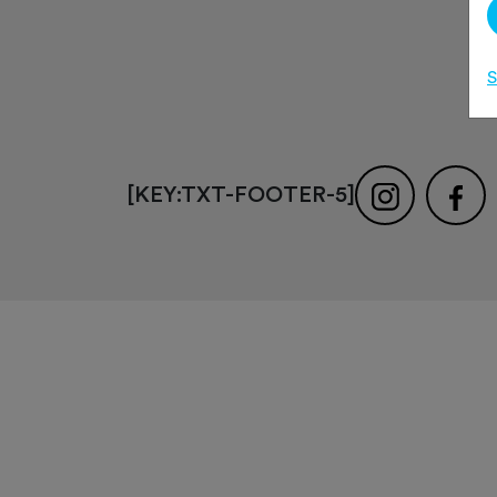
S
[KEY:TXT-FOOTER-5]