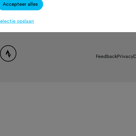
Accepteer alles
Over Fietssport
Contact
[K
Partners
electie opslaan
FAQ
Feedback
Privacy
D