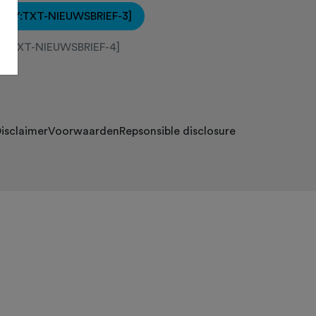
[KEY:TXT-NIEUWSBRIEF-3]
EY:TXT-NIEUWSBRIEF-4]
isclaimer
Voorwaarden
Repsonsible disclosure