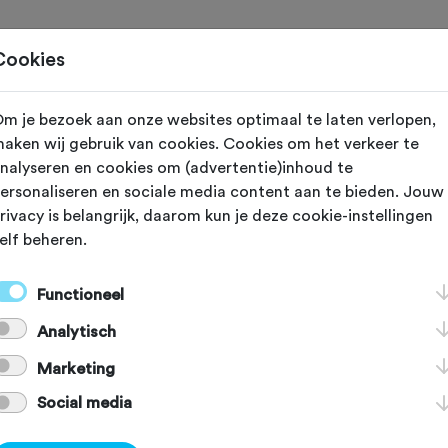
Home
Cookies
m je bezoek aan onze websites optimaal te laten verlopen,
 vereniging met nummer "103023" is niet gevond
aken wij gebruik van cookies. Cookies om het verkeer te
nalyseren en cookies om (advertentie)inhoud te
ersonaliseren en sociale media content aan te bieden. Jouw
rivacy is belangrijk, daarom kun je deze cookie-instellingen
elf beheren.
]
[KEY:TXT-FOOTER-2]
Functioneel
Analytisch
[KEY:TXT-FOOTER-6]
[
Marketing
Social media
Voordelen Fietssport
Schadeformulier