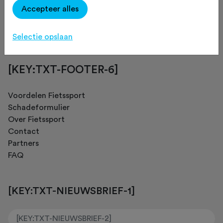
Accepteer alles
[KEY:TXT-FOOTER-4]
Selectie opslaan
[KEY:TXT-FOOTER-6]
Voordelen Fietssport
Schadeformulier
Over Fietssport
Contact
Partners
FAQ
[KEY:TXT-NIEUWSBRIEF-1]