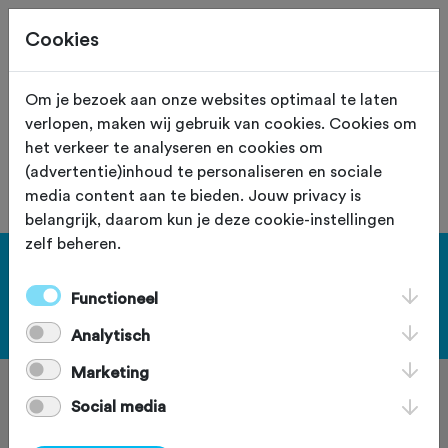
Cookies
Site staat in teststand
XS
Om je bezoek aan onze websites optimaal te laten
verlopen, maken wij gebruik van cookies. Cookies om
De vereniging met nummer "110048" is
het verkeer te analyseren en cookies om
niet gevonden.
(advertentie)inhoud te personaliseren en sociale
media content aan te bieden. Jouw privacy is
belangrijk, daarom kun je deze cookie-instellingen
zelf beheren.
[KEY:TXT-FOOTER-1]
Functioneel
[KEY:TXT-FOOTER-2]
Analytisch
Marketing
Social media
[KEY:TXT-FOOTER-3]