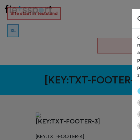
Site staat in teststand
XL
O
De
m
a
p
p
z
[KEY:TXT-FOOTER-1
[KEY:TXT-FOOTER-3]
[KEY:TXT-FOOTER-4]