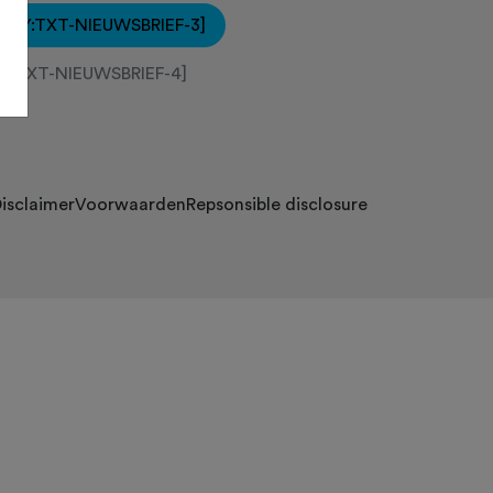
[KEY:TXT-NIEUWSBRIEF-3]
EY:TXT-NIEUWSBRIEF-4]
isclaimer
Voorwaarden
Repsonsible disclosure