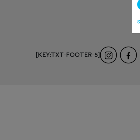
S
[KEY:TXT-FOOTER-5]