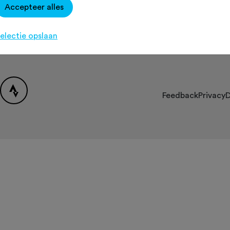
Accepteer alles
Over Fietssport
Contact
[K
Partners
electie opslaan
FAQ
Feedback
Privacy
D