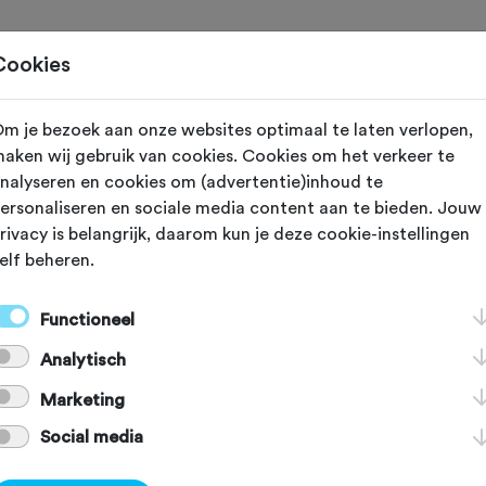
Home
Cookies
m je bezoek aan onze websites optimaal te laten verlopen,
 vereniging met nummer "105120" is niet gevond
aken wij gebruik van cookies. Cookies om het verkeer te
nalyseren en cookies om (advertentie)inhoud te
ersonaliseren en sociale media content aan te bieden. Jouw
rivacy is belangrijk, daarom kun je deze cookie-instellingen
elf beheren.
]
[KEY:TXT-FOOTER-2]
Functioneel
Analytisch
[KEY:TXT-FOOTER-6]
[
Marketing
Social media
Voordelen Fietssport
Schadeformulier