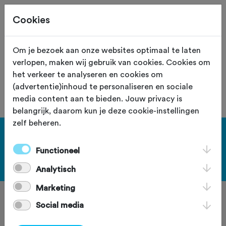
Cookies
Site staat in teststand
XS
Om je bezoek aan onze websites optimaal te laten
verlopen, maken wij gebruik van cookies. Cookies om
De vereniging met nummer "109047"
het verkeer te analyseren en cookies om
is niet gevonden.
(advertentie)inhoud te personaliseren en sociale
media content aan te bieden. Jouw privacy is
belangrijk, daarom kun je deze cookie-instellingen
zelf beheren.
[KEY:TXT-FOOTER-1]
Functioneel
[KEY:TXT-FOOTER-2]
Analytisch
Marketing
Social media
[KEY:TXT-FOOTER-3]