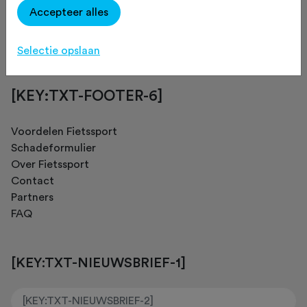
Accepteer alles
[KEY:TXT-FOOTER-4]
Selectie opslaan
[KEY:TXT-FOOTER-6]
Voordelen Fietssport
Schadeformulier
Over Fietssport
Contact
Partners
FAQ
[KEY:TXT-NIEUWSBRIEF-1]