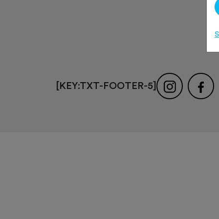
S
[KEY:TXT-FOOTER-5]