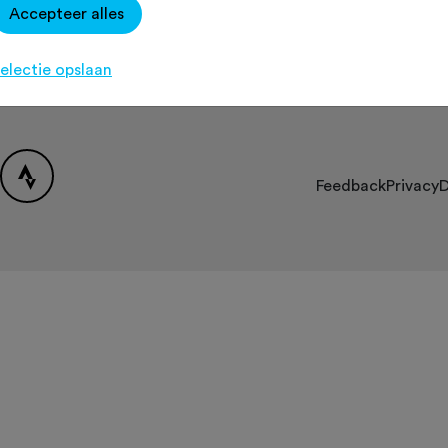
Accepteer alles
Over Fietssport
Contact
[K
Partners
electie opslaan
FAQ
Feedback
Privacy
D