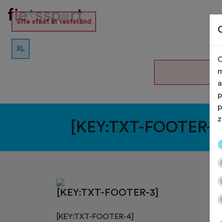
Site staat in teststand
XL
O
De
m
a
p
p
z
[KEY:TXT-FOOTER-1
[KEY:TXT-FOOTER-3]
[KEY:TXT-FOOTER-4]