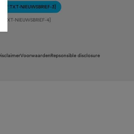
[KEY:TXT-NIEUWSBRIEF-3]
EY:TXT-NIEUWSBRIEF-4]
isclaimer
Voorwaarden
Repsonsible disclosure