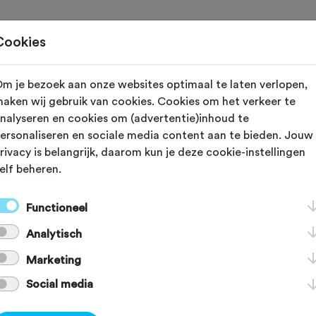
Home
Cookies
m je bezoek aan onze websites optimaal te laten verlopen,
 vereniging met nummer "109032" is niet gevond
aken wij gebruik van cookies. Cookies om het verkeer te
nalyseren en cookies om (advertentie)inhoud te
ersonaliseren en sociale media content aan te bieden. Jouw
rivacy is belangrijk, daarom kun je deze cookie-instellingen
elf beheren.
]
[KEY:TXT-FOOTER-2]
Functioneel
Analytisch
[KEY:TXT-FOOTER-6]
[
Marketing
Social media
Voordelen Fietssport
Schadeformulier