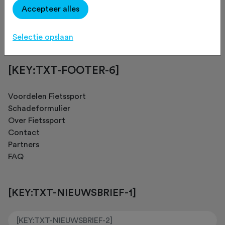
Accepteer alles
[KEY:TXT-FOOTER-4]
Selectie opslaan
[KEY:TXT-FOOTER-6]
Voordelen Fietssport
Schadeformulier
Over Fietssport
Contact
Partners
FAQ
[KEY:TXT-NIEUWSBRIEF-1]