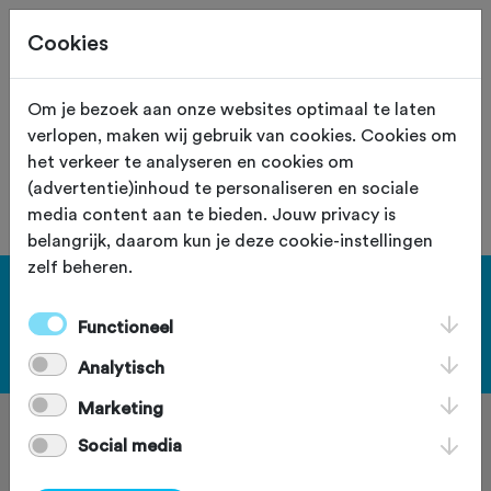
Cookies
Site staat in teststand
XS
Om je bezoek aan onze websites optimaal te laten
verlopen, maken wij gebruik van cookies. Cookies om
De vereniging met nummer "105053" is
het verkeer te analyseren en cookies om
niet gevonden.
(advertentie)inhoud te personaliseren en sociale
media content aan te bieden. Jouw privacy is
belangrijk, daarom kun je deze cookie-instellingen
zelf beheren.
[KEY:TXT-FOOTER-1]
Functioneel
[KEY:TXT-FOOTER-2]
Analytisch
Marketing
Social media
[KEY:TXT-FOOTER-3]