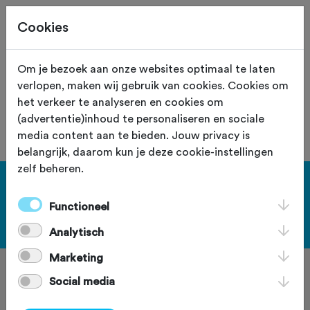
Cookies
Site staat in teststand
XS
Om je bezoek aan onze websites optimaal te laten
verlopen, maken wij gebruik van cookies. Cookies om
De vereniging met nummer "104037"
het verkeer te analyseren en cookies om
is niet gevonden.
(advertentie)inhoud te personaliseren en sociale
media content aan te bieden. Jouw privacy is
belangrijk, daarom kun je deze cookie-instellingen
zelf beheren.
[KEY:TXT-FOOTER-1]
Functioneel
[KEY:TXT-FOOTER-2]
Analytisch
Marketing
Social media
[KEY:TXT-FOOTER-3]