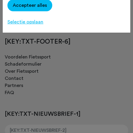
Accepteer alles
[KEY:TXT-FOOTER-4]
Selectie opslaan
[KEY:TXT-FOOTER-6]
Voordelen Fietssport
Schadeformulier
Over Fietssport
Contact
Partners
FAQ
[KEY:TXT-NIEUWSBRIEF-1]