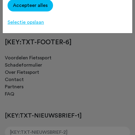
Accepteer alles
[KEY:TXT-FOOTER-4]
Selectie opslaan
[KEY:TXT-FOOTER-6]
Voordelen Fietssport
Schadeformulier
Over Fietssport
Contact
Partners
FAQ
[KEY:TXT-NIEUWSBRIEF-1]