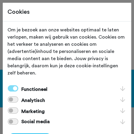
Cookies
Site staat in teststand
XS
Om je bezoek aan onze websites optimaal te laten
verlopen, maken wij gebruik van cookies. Cookies om
De vereniging met nummer "104027"
het verkeer te analyseren en cookies om
is niet gevonden.
(advertentie)inhoud te personaliseren en sociale
media content aan te bieden. Jouw privacy is
belangrijk, daarom kun je deze cookie-instellingen
zelf beheren.
[KEY:TXT-FOOTER-1]
Functioneel
[KEY:TXT-FOOTER-2]
Analytisch
Marketing
Social media
[KEY:TXT-FOOTER-3]