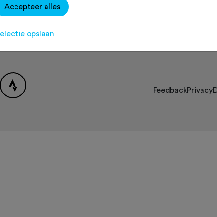
Accepteer alles
Over Fietssport
Contact
[K
Partners
electie opslaan
FAQ
Feedback
Privacy
D