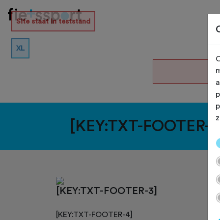
Site staat in teststand
XL
O
De
m
a
p
p
z
[KEY:TXT-FOOTER-1
[KEY:TXT-FOOTER-3]
[KEY:TXT-FOOTER-4]