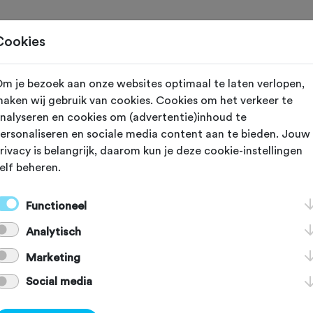
Home
Cookies
m je bezoek aan onze websites optimaal te laten verlopen,
 vereniging met nummer "111028" is niet gevond
aken wij gebruik van cookies. Cookies om het verkeer te
nalyseren en cookies om (advertentie)inhoud te
ersonaliseren en sociale media content aan te bieden. Jouw
rivacy is belangrijk, daarom kun je deze cookie-instellingen
elf beheren.
]
[KEY:TXT-FOOTER-2]
Functioneel
Analytisch
[KEY:TXT-FOOTER-6]
[
Marketing
Social media
Voordelen Fietssport
Schadeformulier