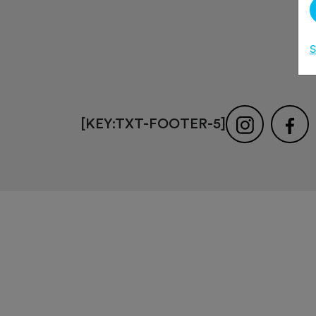
S
[KEY:TXT-FOOTER-5]