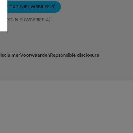
[KEY:TXT-NIEUWSBRIEF-3]
EY:TXT-NIEUWSBRIEF-4]
isclaimer
Voorwaarden
Repsonsible disclosure