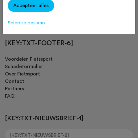
Accepteer alles
[KEY:TXT-FOOTER-4]
Selectie opslaan
[KEY:TXT-FOOTER-6]
Voordelen Fietssport
Schadeformulier
Over Fietssport
Contact
Partners
FAQ
[KEY:TXT-NIEUWSBRIEF-1]