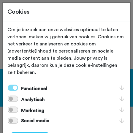
Cookies
Site staat in teststand
XS
Om je bezoek aan onze websites optimaal te laten
verlopen, maken wij gebruik van cookies. Cookies om
De vereniging met nummer "111028" is
het verkeer te analyseren en cookies om
niet gevonden.
(advertentie)inhoud te personaliseren en sociale
media content aan te bieden. Jouw privacy is
belangrijk, daarom kun je deze cookie-instellingen
zelf beheren.
[KEY:TXT-FOOTER-1]
Functioneel
[KEY:TXT-FOOTER-2]
Analytisch
Marketing
Social media
[KEY:TXT-FOOTER-3]