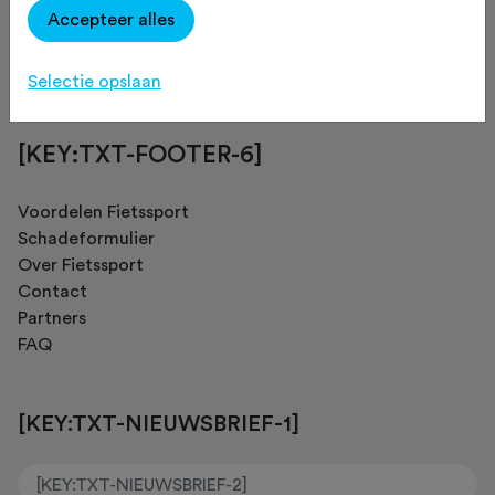
Accepteer alles
[KEY:TXT-FOOTER-4]
Selectie opslaan
[KEY:TXT-FOOTER-6]
Voordelen Fietssport
Schadeformulier
Over Fietssport
Contact
Partners
FAQ
[KEY:TXT-NIEUWSBRIEF-1]