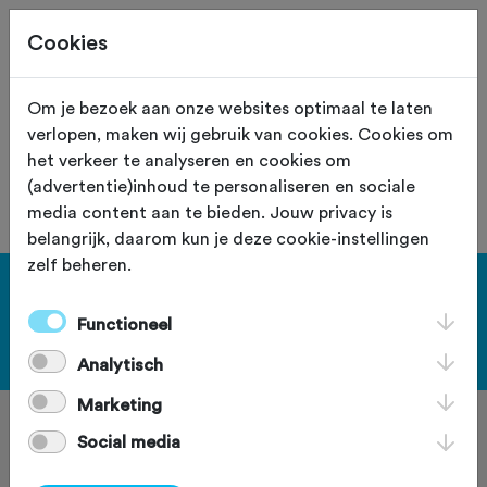
Cookies
Site staat in teststand
XS
Om je bezoek aan onze websites optimaal te laten
verlopen, maken wij gebruik van cookies. Cookies om
De vereniging met nummer "111028" is
het verkeer te analyseren en cookies om
niet gevonden.
(advertentie)inhoud te personaliseren en sociale
media content aan te bieden. Jouw privacy is
belangrijk, daarom kun je deze cookie-instellingen
zelf beheren.
[KEY:TXT-FOOTER-1]
Functioneel
[KEY:TXT-FOOTER-2]
Analytisch
Marketing
Social media
[KEY:TXT-FOOTER-3]