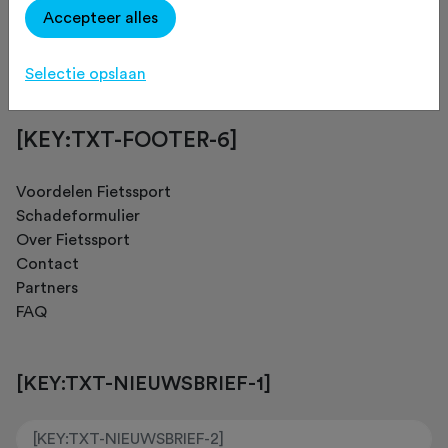
Accepteer alles
[KEY:TXT-FOOTER-4]
Selectie opslaan
[KEY:TXT-FOOTER-6]
Voordelen Fietssport
Schadeformulier
Over Fietssport
Contact
Partners
FAQ
[KEY:TXT-NIEUWSBRIEF-1]