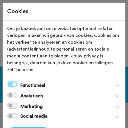
Cookies
Site staat in teststand
XS
Om je bezoek aan onze websites optimaal te laten
verlopen, maken wij gebruik van cookies. Cookies om
De vereniging met nummer "110093" is
het verkeer te analyseren en cookies om
niet gevonden.
(advertentie)inhoud te personaliseren en sociale
media content aan te bieden. Jouw privacy is
belangrijk, daarom kun je deze cookie-instellingen
zelf beheren.
[KEY:TXT-FOOTER-1]
Functioneel
[KEY:TXT-FOOTER-2]
Analytisch
Marketing
Social media
[KEY:TXT-FOOTER-3]