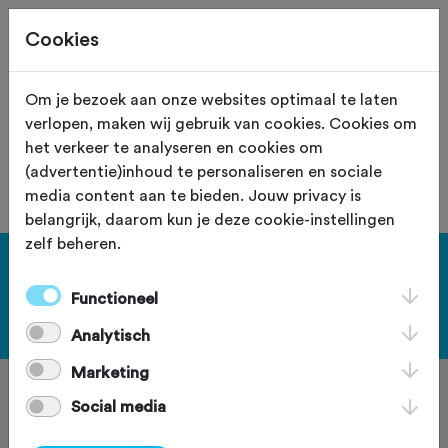
Cookies
Site staat in teststand
XS
Om je bezoek aan onze websites optimaal te laten
verlopen, maken wij gebruik van cookies. Cookies om
De vereniging met nummer "110071" is
het verkeer te analyseren en cookies om
niet gevonden.
(advertentie)inhoud te personaliseren en sociale
media content aan te bieden. Jouw privacy is
belangrijk, daarom kun je deze cookie-instellingen
zelf beheren.
[KEY:TXT-FOOTER-1]
Functioneel
[KEY:TXT-FOOTER-2]
Analytisch
Marketing
Social media
[KEY:TXT-FOOTER-3]