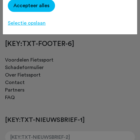
Accepteer alles
[KEY:TXT-FOOTER-4]
Selectie opslaan
[KEY:TXT-FOOTER-6]
Voordelen Fietssport
Schadeformulier
Over Fietssport
Contact
Partners
FAQ
[KEY:TXT-NIEUWSBRIEF-1]