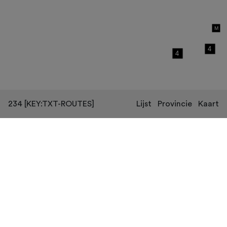
234
[KEY:TXT-ROUTES]
Lijst
Provincie
Kaart
[KEY:TXT-FOOTER-1]
[KEY:TXT-FOOTER-2]